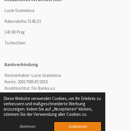
Lucie Gramelova
Rakovskeho 3145/15
143 00 Prag
Tschechien
Bankverbindung
Kontoinhaber: Lucie Gramelova
Konto: 2001709547/2010
Kreditinstitut: Fio Banka a.s.
SWIFT: FIOBCZPPXXX
Diese Website verwendet Cookies, um Ihr Erlebnis zu
IBAN: CZ54 2010 0000 0020 0170 9547
verbessern und maßgeschneiderte Werbung
anzuzeigen. Indem Sie auf „Akzeptieren“ klicken,
stimmen Sie der Verwendung aller Cookies zu.
Ablehnen
Zustimmen